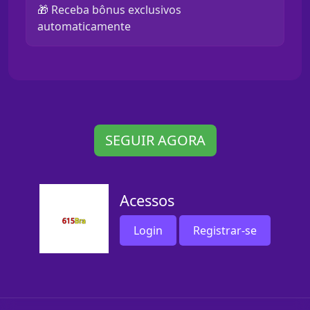
🎁 Receba bônus exclusivos
automaticamente
SEGUIR AGORA
Acessos
Login
Registrar-se