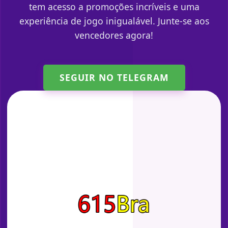
tem acesso a promoções incríveis e uma
experiência de jogo inigualável. Junte-se aos
vencedores agora!
SEGUIR NO TELEGRAM