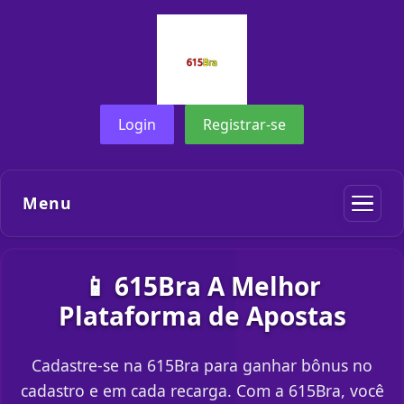
Login
Registrar-se
Menu
📱 615Bra A Melhor
Plataforma de Apostas
Cadastre-se na 615Bra para ganhar bônus no
cadastro e em cada recarga. Com a 615Bra, você