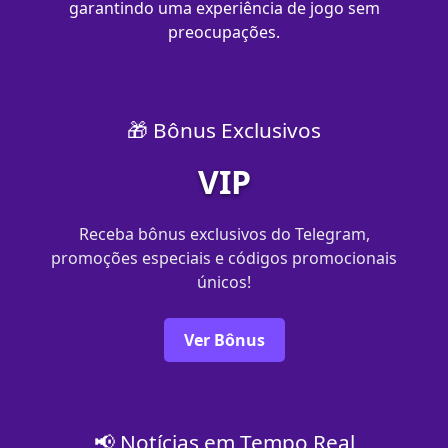
garantindo uma experiência de jogo sem
preocupações.
🎁 Bônus Exclusivos
VIP
Receba bônus exclusivos do Telegram,
promoções especiais e códigos promocionais
únicos!
Ver Bônus
📢 Notícias em Tempo Real