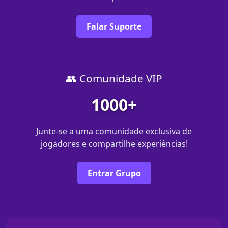
Falar Suporte
👥 Comunidade VIP
1000+
Junte-se a uma comunidade exclusiva de
jogadores e compartilhe experiências!
Entrar Grupo