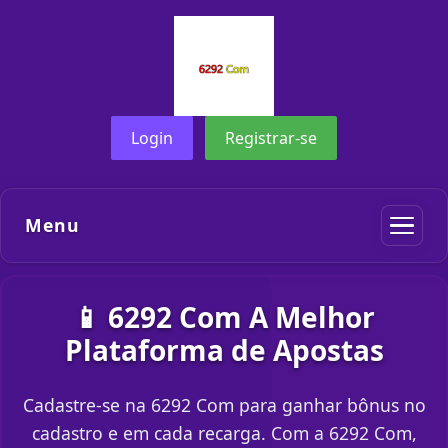
Login
Registrar-se
Menu
📱 6292 Com A Melhor
Plataforma de Apostas
Cadastre-se na 6292 Com para ganhar bônus no
cadastro e em cada recarga. Com a 6292 Com,