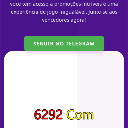
você tem acesso a promoções incríveis e uma
experiência de jogo inigualável. Junte-se aos
vencedores agora!
SEGUIR NO TELEGRAM