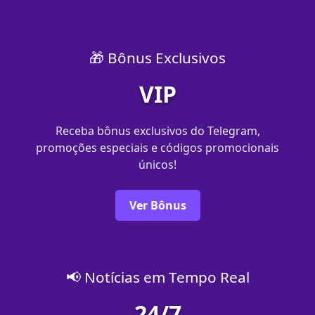
🎁 Bônus Exclusivos
VIP
Receba bônus exclusivos do Telegram,
promoções especiais e códigos promocionais
únicos!
Ver Bônus
📢 Notícias em Tempo Real
24/7