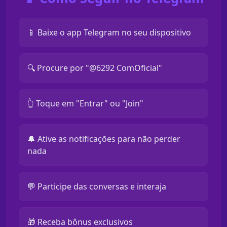
📱 Baixe o app Telegram no seu dispositivo
🔍 Procure por "@6292 ComOficial"
👆 Toque em "Entrar" ou "Join"
🔔 Ative as notificações para não perder
nada
💬 Participe das conversas e interaja
🎁 Receba bônus exclusivos