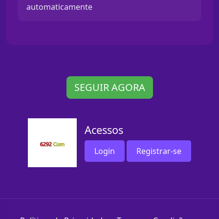
automaticamente
SEGUIR AGORA
Acessos
Login
Registrar-se