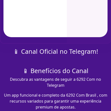
📱 Canal Oficial no Telegram!
📱 Benefícios do Canal
Descubra as vantagens de seguir a 6292 Com no
Telegram
Um app funcional e completo da 6292 Com Brasil , com
recursos variados para garantir uma experiência
premium de apostas.