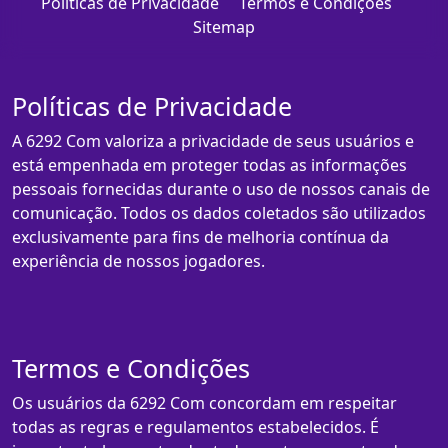
Políticas de Privacidade
Termos e Condições
Sitemap
Políticas de Privacidade
A 6292 Com valoriza a privacidade de seus usuários e
está empenhada em proteger todas as informações
pessoais fornecidas durante o uso de nossos canais de
comunicação. Todos os dados coletados são utilizados
exclusivamente para fins de melhoria contínua da
experiência de nossos jogadores.
Termos e Condições
Os usuários da 6292 Com concordam em respeitar
todas as regras e regulamentos estabelecidos. É