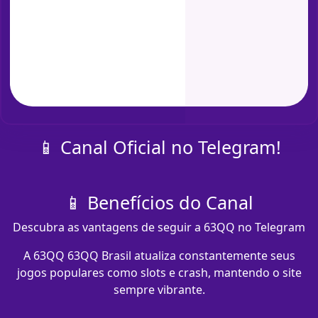
📱 Canal Oficial no Telegram!
📱 Benefícios do Canal
Descubra as vantagens de seguir a 63QQ no Telegram
A 63QQ 63QQ Brasil atualiza constantemente seus
jogos populares como slots e crash, mantendo o site
sempre vibrante.