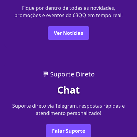
Fique por dentro de todas as novidades,
promoções e eventos da 63QQ em tempo real!
Ver Notícias
💬 Suporte Direto
Chat
Suporte direto via Telegram, respostas rápidas e
atendimento personalizado!
Falar Suporte