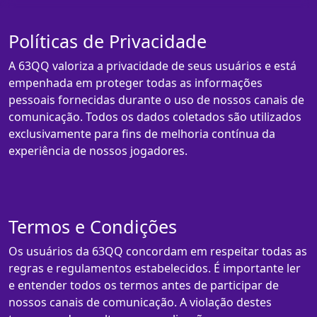
Políticas de Privacidade
A 63QQ valoriza a privacidade de seus usuários e está
empenhada em proteger todas as informações
pessoais fornecidas durante o uso de nossos canais de
comunicação. Todos os dados coletados são utilizados
exclusivamente para fins de melhoria contínua da
experiência de nossos jogadores.
Termos e Condições
Os usuários da 63QQ concordam em respeitar todas as
regras e regulamentos estabelecidos. É importante ler
e entender todos os termos antes de participar de
nossos canais de comunicação. A violação destes