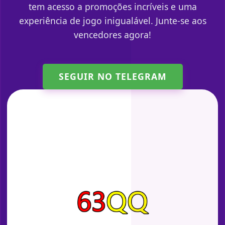
tem acesso a promoções incríveis e uma
experiência de jogo inigualável. Junte-se aos
vencedores agora!
SEGUIR NO TELEGRAM