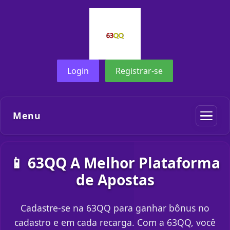
Login
Registrar-se
Menu
📱 63QQ A Melhor Plataforma
de Apostas
Cadastre-se na 63QQ para ganhar bônus no
cadastro e em cada recarga. Com a 63QQ, você