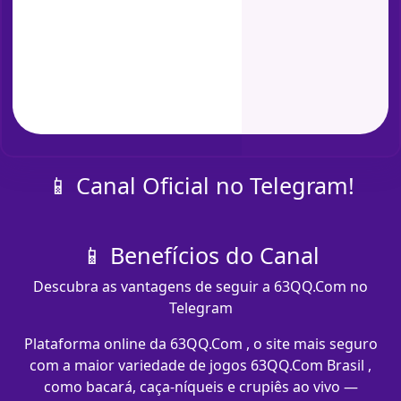
📱 Canal Oficial no Telegram!
📱 Benefícios do Canal
Descubra as vantagens de seguir a 63QQ.Com no
Telegram
Plataforma online da 63QQ.Com , o site mais seguro
com a maior variedade de jogos 63QQ.Com Brasil ,
como bacará, caça-níqueis e crupiês ao vivo —