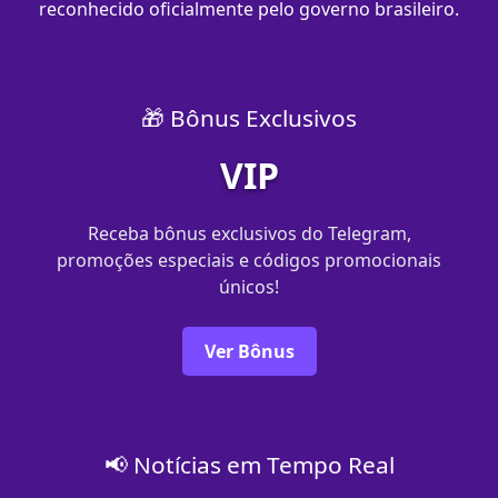
reconhecido oficialmente pelo governo brasileiro.
🎁 Bônus Exclusivos
VIP
Receba bônus exclusivos do Telegram,
promoções especiais e códigos promocionais
únicos!
Ver Bônus
📢 Notícias em Tempo Real