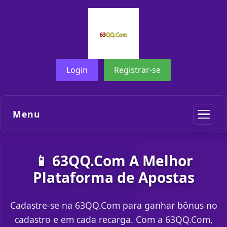
Login
Registrar-se
Menu
📱 63QQ.Com A Melhor
Plataforma de Apostas
Cadastre-se na 63QQ.Com para ganhar bônus no
cadastro e em cada recarga. Com a 63QQ.Com,