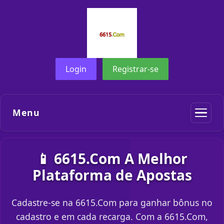
Login
Registrar-se
Menu
📱 6615.Com A Melhor
Plataforma de Apostas
Cadastre-se na 6615.Com para ganhar bônus no
cadastro e em cada recarga. Com a 6615.Com,