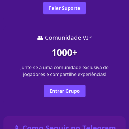
Falar Suporte
👥 Comunidade VIP
1000+
Junte-se a uma comunidade exclusiva de
jogadores e compartilhe experiências!
Entrar Grupo
📱 Como Seguir no Telegram