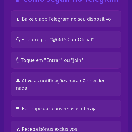
📱 Baixe o app Telegram no seu dispositivo
🔍 Procure por "@6615.ComOficial"
👆 Toque em "Entrar" ou "Join"
🔔 Ative as notificações para não perder
nada
💬 Participe das conversas e interaja
🎁 Receba bônus exclusivos