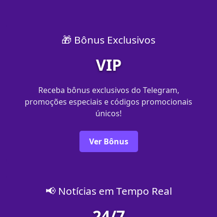
🎁 Bônus Exclusivos
VIP
Receba bônus exclusivos do Telegram,
promoções especiais e códigos promocionais
únicos!
Ver Bônus
📢 Notícias em Tempo Real
24/7