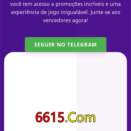
você tem acesso a promoções incríveis e uma
experiência de jogo inigualável. Junte-se aos
vencedores agora!
SEGUIR NO TELEGRAM