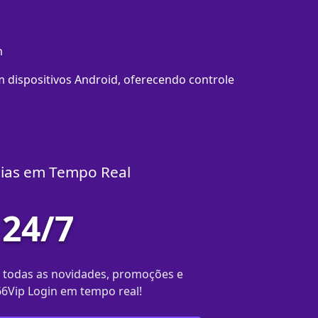
m
m dispositivos Android, oferecendo controle
cias em Tempo Real
24/7
e todas as novidades, promoções e
66Vip Login em tempo real!