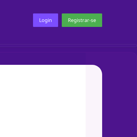
Login
Registrar-se