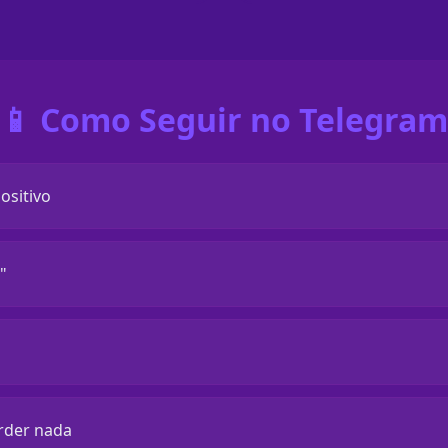
📱 Como Seguir no Telegram
ositivo
"
erder nada