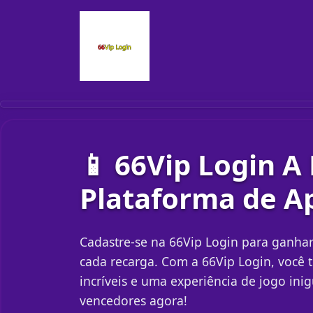
📱 66Vip Login A
Plataforma de A
Cadastre-se na 66Vip Login para ganha
cada recarga. Com a 66Vip Login, você
incríveis e uma experiência de jogo inig
vencedores agora!