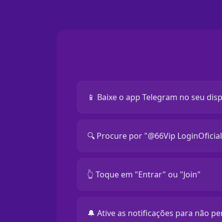
📱 Baixe o app Telegram no seu disp
🔍 Procure por "@66Vip LoginOficial
👆 Toque em "Entrar" ou "Join"
🔔 Ative as notificações para não p