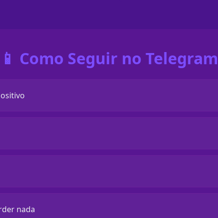
📱 Como Seguir no Telegram
ositivo
erder nada