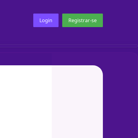
Login
Registrar-se