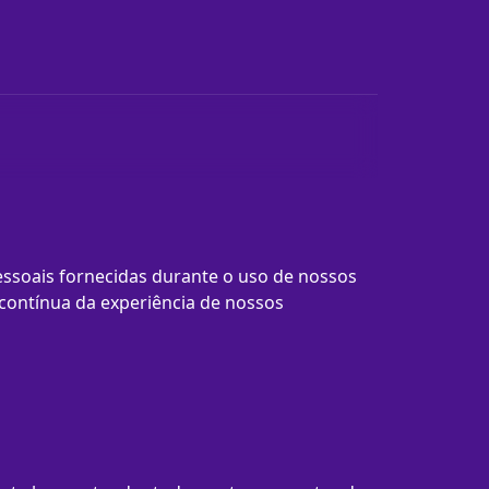
essoais fornecidas durante o uso de nossos
 contínua da experiência de nossos