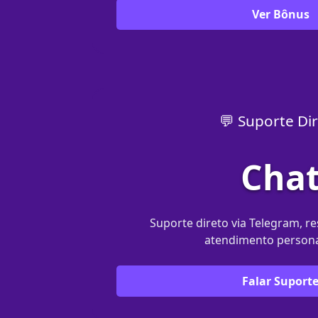
Ver Bônus
💬 Suporte Di
Cha
Suporte direto via Telegram, r
atendimento persona
Falar Suport