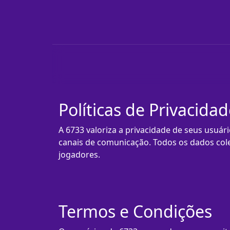
Políticas de Privacida
A 6733 valoriza a privacidade de seus usuá
canais de comunicação. Todos os dados cole
jogadores.
Termos e Condições