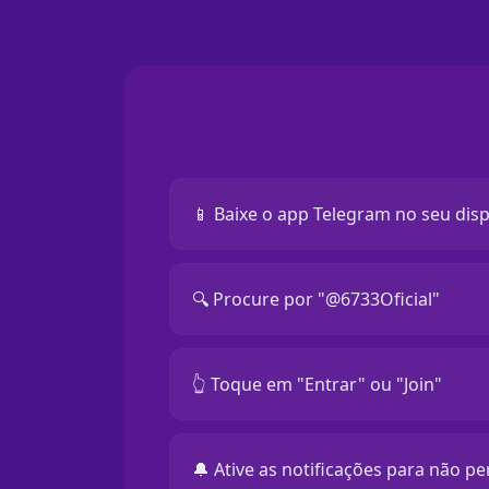
📱 Baixe o app Telegram no seu disp
🔍 Procure por "@6733Oficial"
👆 Toque em "Entrar" ou "Join"
🔔 Ative as notificações para não p