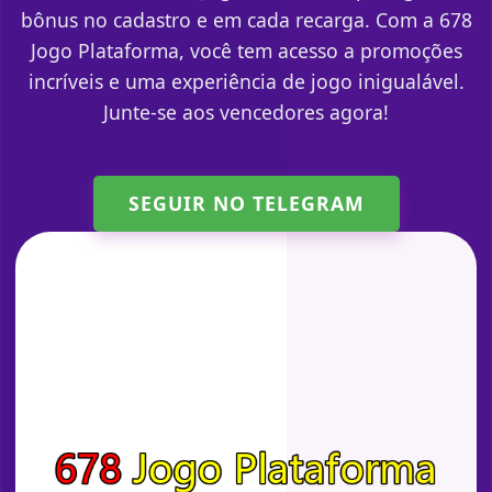
bônus no cadastro e em cada recarga. Com a 678
Jogo Plataforma, você tem acesso a promoções
incríveis e uma experiência de jogo inigualável.
Junte-se aos vencedores agora!
SEGUIR NO TELEGRAM