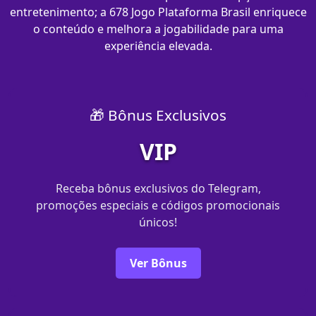
entretenimento; a 678 Jogo Plataforma Brasil enriquece
o conteúdo e melhora a jogabilidade para uma
experiência elevada.
🎁 Bônus Exclusivos
VIP
Receba bônus exclusivos do Telegram,
promoções especiais e códigos promocionais
únicos!
Ver Bônus