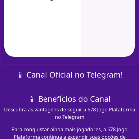
📱 Canal Oficial no Telegram!
📱 Benefícios do Canal
Descubra as vantagens de seguir a 678 Jogo Plataforma
no Telegram
Para conquistar ainda mais jogadores, a 678 Jogo
Plataforma continua a expandir suas opções de