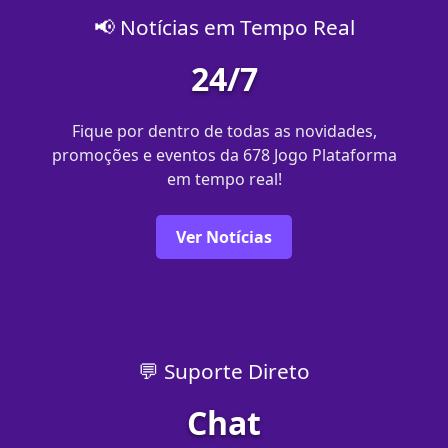
📢 Notícias em Tempo Real
24/7
Fique por dentro de todas as novidades,
promoções e eventos da 678 Jogo Plataforma
em tempo real!
Ver Notícias
💬 Suporte Direto
Chat