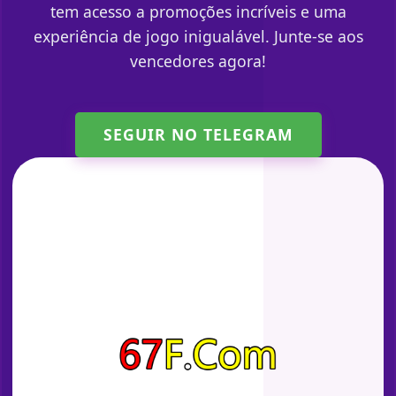
tem acesso a promoções incríveis e uma
experiência de jogo inigualável. Junte-se aos
vencedores agora!
SEGUIR NO TELEGRAM