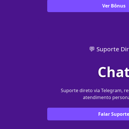
Ver Bônus
💬 Suporte Di
Cha
Suporte direto via Telegram, r
atendimento persona
Falar Suport