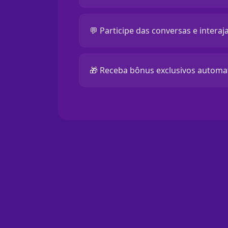
💬 Participe das conversas e interaj
🎁 Receba bônus exclusivos autom