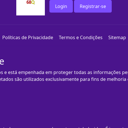
Login
Registrar-se
Políticas de Privacidade
Termos e Condições
Sitemap
de
ios e está empenhada em proteger todas as informações pe
tados são utilizados exclusivamente para fins de melhoria