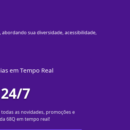
, abordando sua diversidade, acessibilidade,
cias em Tempo Real
24/7
e todas as novidades, promoções e
da 68Q em tempo real!