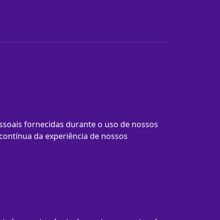
ssoais fornecidas durante o uso de nossos
 contínua da experiência de nossos