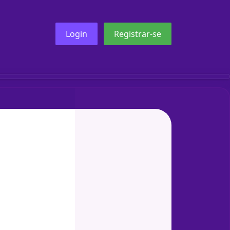
Login
Registrar-se