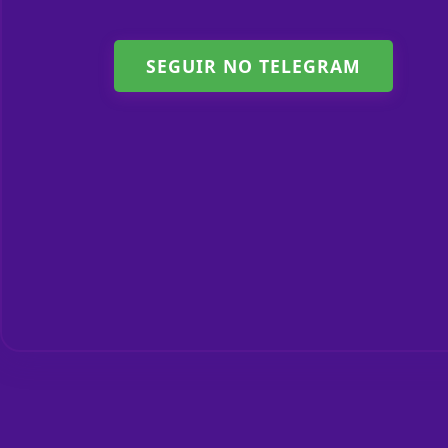
SEGUIR NO TELEGRAM