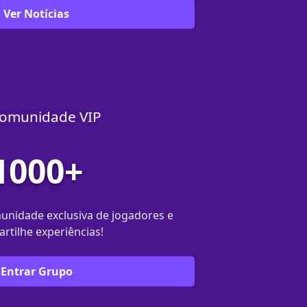
Ver Notícias
Comunidade VIP
1000+
unidade exclusiva de jogadores e
rtilhe experiências!
Entrar Grupo