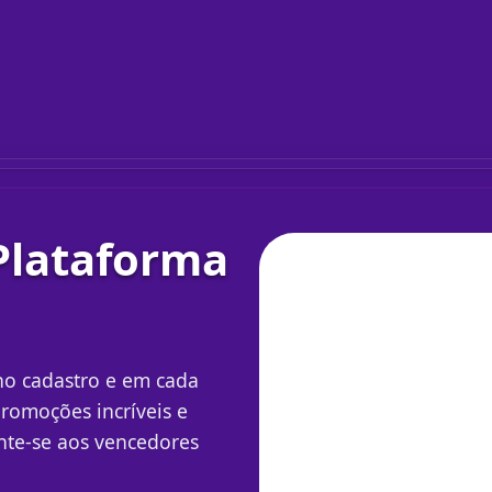
Plataforma
no cadastro e em cada
romoções incríveis e
unte-se aos vencedores