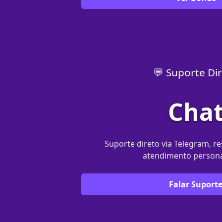
💬 Suporte Di
Cha
Suporte direto via Telegram, r
atendimento persona
Falar Suport