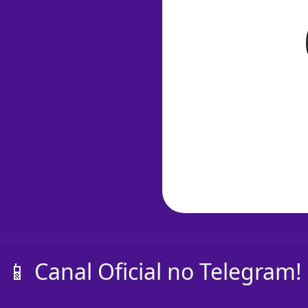
📱 Canal Oficial no Telegram!