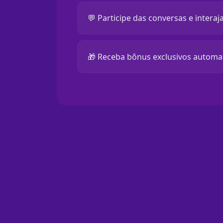
💬 Participe das conversas e interaj
🎁 Receba bônus exclusivos autom