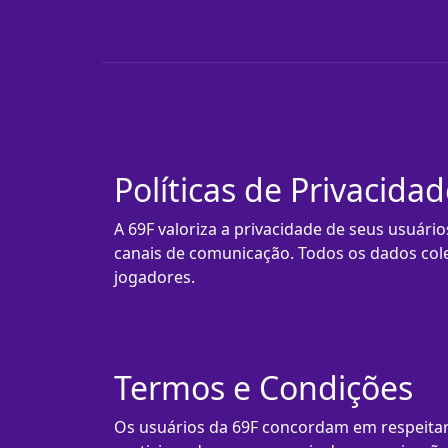
Políticas de Privacida
A 69F valoriza a privacidade de seus usuár
canais de comunicação. Todos os dados cole
jogadores.
Termos e Condições
Os usuários da 69F concordam em respeitar 