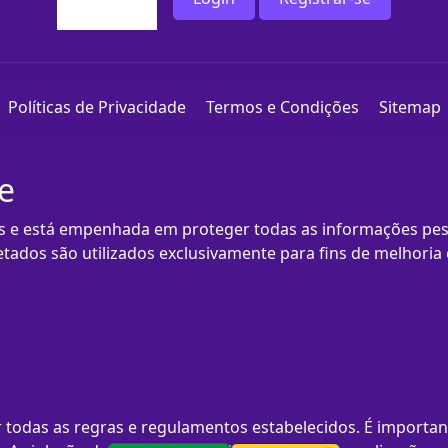
Políticas de Privacidade
Termos e Condições
Sitemap
de
ios e está empenhada em proteger todas as informações pe
tados são utilizados exclusivamente para fins de melhoria
todas as regras e regulamentos estabelecidos. É importan