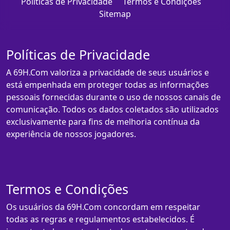
Políticas de Privacidade
Termos e Condições
Sitemap
Políticas de Privacidade
A 69H.Com valoriza a privacidade de seus usuários e
está empenhada em proteger todas as informações
pessoais fornecidas durante o uso de nossos canais de
comunicação. Todos os dados coletados são utilizados
exclusivamente para fins de melhoria contínua da
experiência de nossos jogadores.
Termos e Condições
Os usuários da 69H.Com concordam em respeitar
todas as regras e regulamentos estabelecidos. É