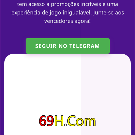
tem acesso a promoções incríveis e uma
experiência de jogo inigualável. Junte-se aos
vencedores agora!
SEGUIR NO TELEGRAM