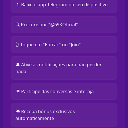
📱 Baixe o app Telegram no seu dispositivo
🔍 Procure por "@69KOficial"
👆 Toque em "Entrar" ou "Join"
🔔 Ative as notificações para não perder
nada
💬 Participe das conversas e interaja
🎁 Receba bônus exclusivos
automaticamente