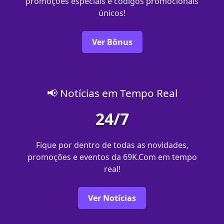
promoções especiais e códigos promocionais
únicos!
Ver Bônus
📢 Notícias em Tempo Real
24/7
Fique por dentro de todas as novidades,
promoções e eventos da 69K.Com em tempo
real!
Ver Notícias