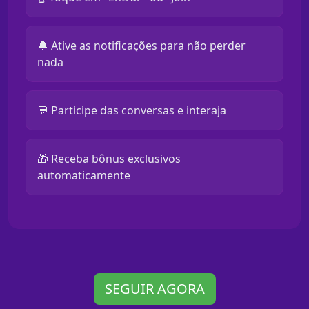
🔔 Ative as notificações para não perder
nada
💬 Participe das conversas e interaja
🎁 Receba bônus exclusivos
automaticamente
SEGUIR AGORA