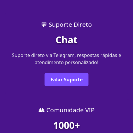
💬 Suporte Direto
Chat
Suporte direto via Telegram, respostas rápidas e
atendimento personalizado!
Falar Suporte
👥 Comunidade VIP
1000+