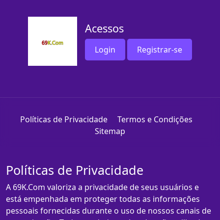
Acessos
Login
Registrar-se
Políticas de Privacidade
Termos e Condições
Sitemap
Políticas de Privacidade
A 69K.Com valoriza a privacidade de seus usuários e
está empenhada em proteger todas as informações
pessoais fornecidas durante o uso de nossos canais de