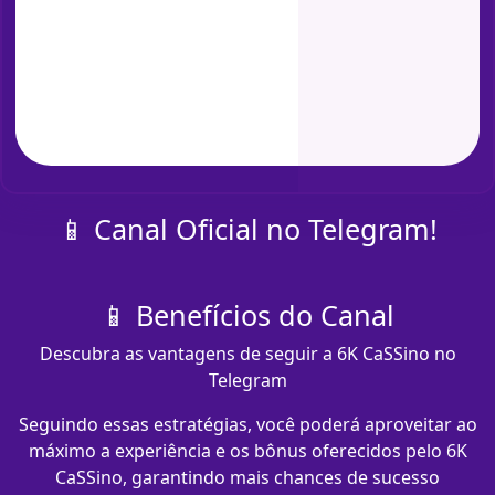
📱 Canal Oficial no Telegram!
📱 Benefícios do Canal
Descubra as vantagens de seguir a 6K CaSSino no
Telegram
Seguindo essas estratégias, você poderá aproveitar ao
máximo a experiência e os bônus oferecidos pelo 6K
CaSSino, garantindo mais chances de sucesso