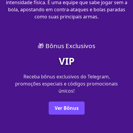
intensidade física. É uma equipe que sabe jogar sem a
bola, apostando em contra-ataques e bolas paradas
como suas principais armas.
🎁 Bônus Exclusivos
VIP
Receba bônus exclusivos do Telegram,
promoções especiais e códigos promocionais
únicos!
Ver Bônus