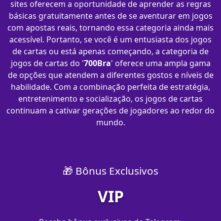
sites oferecem a oportunidade de aprender as regras
básicas gratuitamente antes de se aventurar em jogos
com apostas reais, tornando essa categoria ainda mais
acessível. Portanto, se você é um entusiasta dos jogos
de cartas ou está apenas começando, a categoria de
jogos de cartas do '
700Bra
' oferece uma ampla gama
de opções que atendem a diferentes gostos e níveis de
habilidade. Com a combinação perfeita de estratégia,
entretenimento e socialização, os jogos de cartas
continuam a cativar gerações de jogadores ao redor do
mundo.
🎁 Bônus Exclusivos
VIP