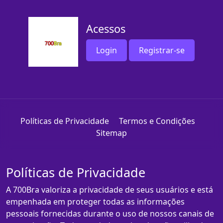
Acessos
Login
Registrar-se
Políticas de Privacidade
Termos e Condições
Sitemap
Políticas de Privacidade
A 700Bra valoriza a privacidade de seus usuários e está
empenhada em proteger todas as informações
pessoais fornecidas durante o uso de nossos canais de