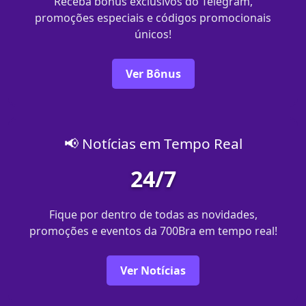
Receba bônus exclusivos do Telegram,
promoções especiais e códigos promocionais
únicos!
Ver Bônus
📢 Notícias em Tempo Real
24/7
Fique por dentro de todas as novidades,
promoções e eventos da 700Bra em tempo real!
Ver Notícias