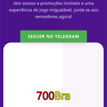
tem acesso a promoções incríveis e uma
experiência de jogo inigualável. Junte-se aos
vencedores agora!
SEGUIR NO TELEGRAM