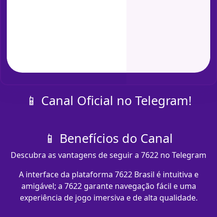
📱 Canal Oficial no Telegram!
📱 Benefícios do Canal
Descubra as vantagens de seguir a 7622 no Telegram
A interface da plataforma 7622 Brasil é intuitiva e
amigável; a 7622 garante navegação fácil e uma
experiência de jogo imersiva e de alta qualidade.