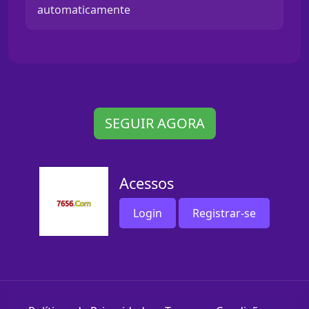
automaticamente
SEGUIR AGORA
Acessos
Login
Registrar-se