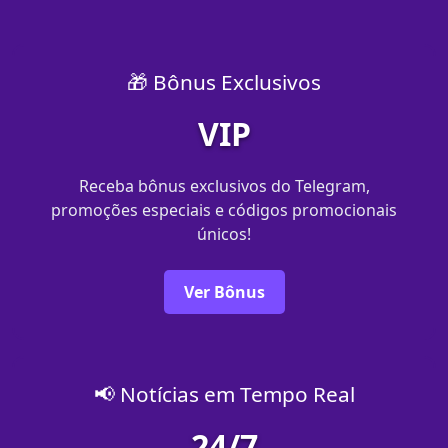
🎁 Bônus Exclusivos
VIP
Receba bônus exclusivos do Telegram,
promoções especiais e códigos promocionais
únicos!
Ver Bônus
📢 Notícias em Tempo Real
24/7