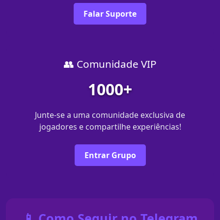
Falar Suporte
👥 Comunidade VIP
1000+
Junte-se a uma comunidade exclusiva de
jogadores e compartilhe experiências!
Entrar Grupo
📱 Como Seguir no Telegram