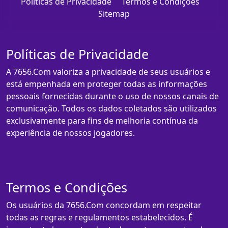
Políticas de Privacidade
Termos e Condições
Sitemap
Políticas de Privacidade
A 7656.Com valoriza a privacidade de seus usuários e
está empenhada em proteger todas as informações
pessoais fornecidas durante o uso de nossos canais de
comunicação. Todos os dados coletados são utilizados
exclusivamente para fins de melhoria contínua da
experiência de nossos jogadores.
Termos e Condições
Os usuários da 7656.Com concordam em respeitar
todas as regras e regulamentos estabelecidos. É