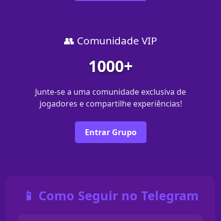
👥 Comunidade VIP
1000+
Junte-se a uma comunidade exclusiva de
jogadores e compartilhe experiências!
Entrar Grupo
📱 Como Seguir no Telegram