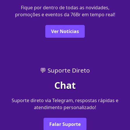
Fique por dentro de todas as novidades,
promoções e eventos da 76Br em tempo real!
Ver Notícias
💬 Suporte Direto
Chat
Suporte direto via Telegram, respostas rápidas e
atendimento personalizado!
Falar Suporte