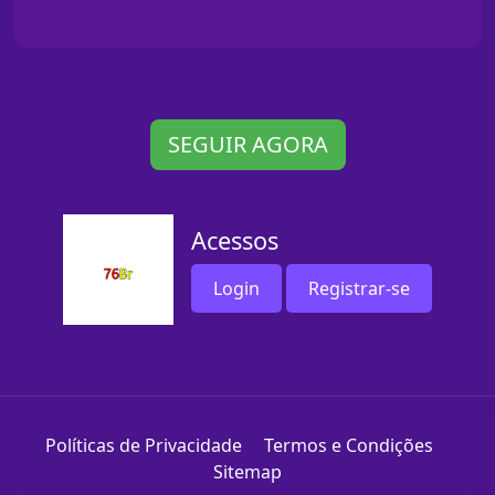
SEGUIR AGORA
Acessos
Login
Registrar-se
Políticas de Privacidade
Termos e Condições
Sitemap