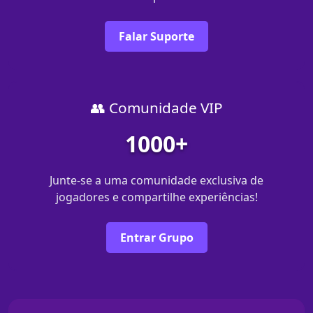
Falar Suporte
👥 Comunidade VIP
1000+
Junte-se a uma comunidade exclusiva de
jogadores e compartilhe experiências!
Entrar Grupo