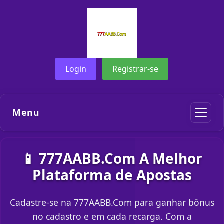
Login
Registrar-se
Menu
📱 777AABB.Com A Melhor
Plataforma de Apostas
Cadastre-se na 777AABB.Com para ganhar bônus
no cadastro e em cada recarga. Com a