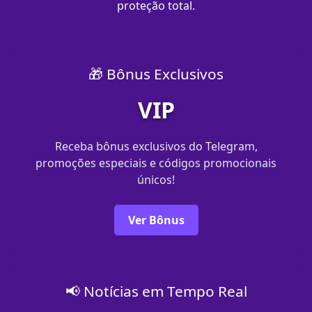
proteção total.
🎁 Bônus Exclusivos
VIP
Receba bônus exclusivos do Telegram,
promoções especiais e códigos promocionais
únicos!
Ver Bônus
📢 Notícias em Tempo Real