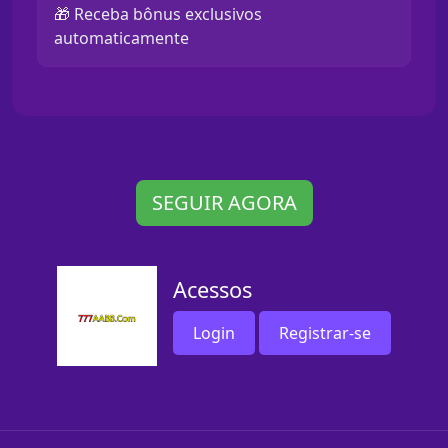
🎁 Receba bônus exclusivos
automaticamente
SEGUIR AGORA
Acessos
Login
Registrar-se