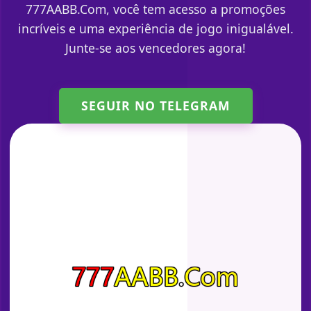
777AABB.Com, você tem acesso a promoções
incríveis e uma experiência de jogo inigualável.
Junte-se aos vencedores agora!
SEGUIR NO TELEGRAM