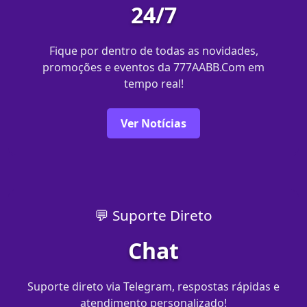
24/7
Fique por dentro de todas as novidades,
promoções e eventos da 777AABB.Com em
tempo real!
Ver Notícias
💬 Suporte Direto
Chat
Suporte direto via Telegram, respostas rápidas e
atendimento personalizado!