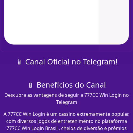
📱 Canal Oficial no Telegram!
📱 Benefícios do Canal
Descubra as vantagens de seguir a 777CC Win Login no
Telegram
A 777CC Win Login é um cassino extremamente popular,
com diversos jogos de entretenimento no plataforma
777CC Win Login Brasil , cheios de diversão e prêmios