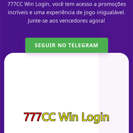
777CC Win Login, você tem acesso a promoções
incríveis e uma experiência de jogo inigualável.
Junte-se aos vencedores agora!
SEGUIR NO TELEGRAM