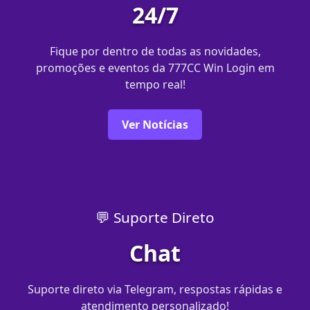
24/7
Fique por dentro de todas as novidades,
promoções e eventos da 777CC Win Login em
tempo real!
Ver Notícias
💬 Suporte Direto
Chat
Suporte direto via Telegram, respostas rápidas e
atendimento personalizado!