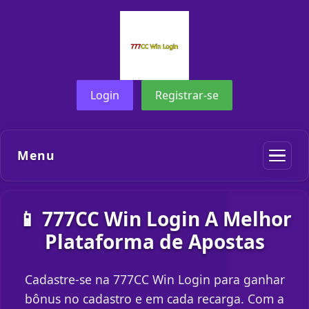
Login
Registrar-se
Menu
📱 777CC Win Login A Melhor
Plataforma de Apostas
Cadastre-se na 777CC Win Login para ganhar
bônus no cadastro e em cada recarga. Com a