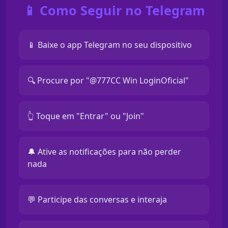
📱 Como Seguir no Telegram
📱 Baixe o app Telegram no seu dispositivo
🔍 Procure por "@777CC Win LoginOficial"
👆 Toque em "Entrar" ou "Join"
🔔 Ative as notificações para não perder
nada
💬 Participe das conversas e interaja