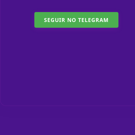
SEGUIR NO TELEGRAM