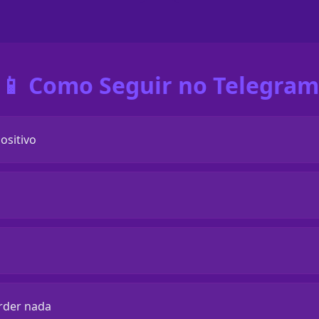
📱 Como Seguir no Telegram
ositivo
erder nada