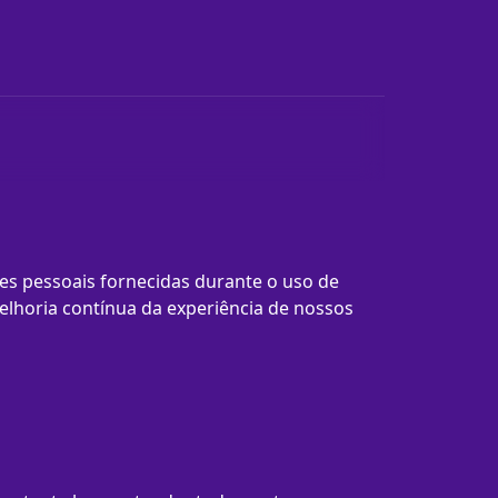
es pessoais fornecidas durante o uso de
elhoria contínua da experiência de nossos