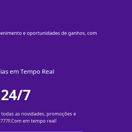
tenimento e oportunidades de ganhos, com
cias em Tempo Real
24/7
e todas as novidades, promoções e
 777F.Com em tempo real!