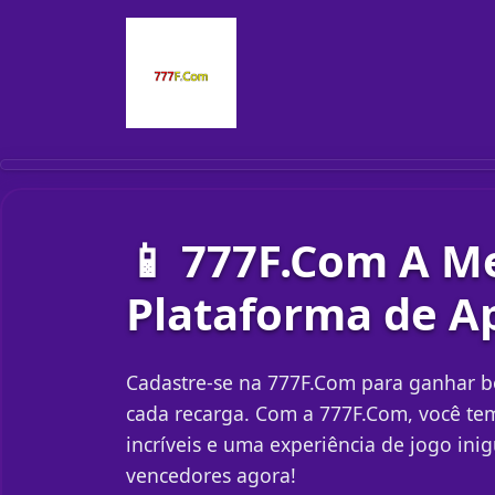
📱 777F.Com A M
Plataforma de A
Cadastre-se na 777F.Com para ganhar b
cada recarga. Com a 777F.Com, você te
incríveis e uma experiência de jogo inig
vencedores agora!