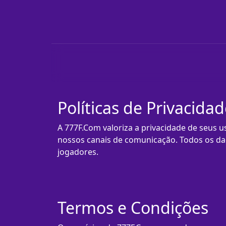
Políticas de Privacida
A 777F.Com valoriza a privacidade de seus 
nossos canais de comunicação. Todos os dad
jogadores.
Termos e Condições