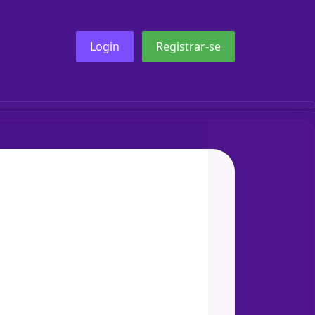
Login
Registrar-se