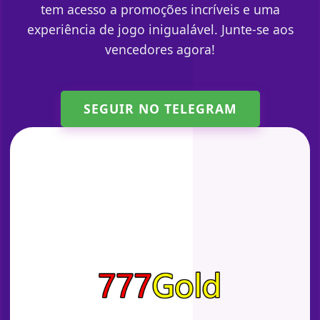
tem acesso a promoções incríveis e uma
experiência de jogo inigualável. Junte-se aos
vencedores agora!
SEGUIR NO TELEGRAM