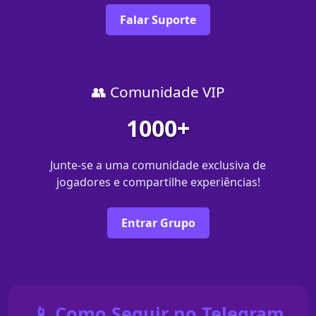
Falar Suporte
👥 Comunidade VIP
1000+
Junte-se a uma comunidade exclusiva de
jogadores e compartilhe experiências!
Entrar Grupo
📱 Como Seguir no Telegram