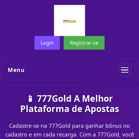
Login
Registrar-se
Menu
📱 777Gold A Melhor
Plataforma de Apostas
Cadastre-se na 777Gold para ganhar bônus no
cadastro e em cada recarga. Com a 777Gold, você