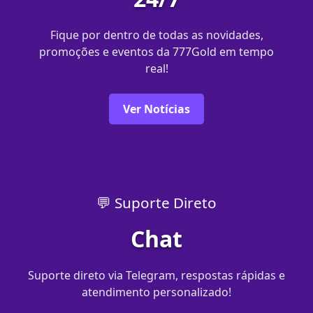
Fique por dentro de todas as novidades,
promoções e eventos da 777Gold em tempo
real!
Ver Notícias
💬 Suporte Direto
Chat
Suporte direto via Telegram, respostas rápidas e
atendimento personalizado!