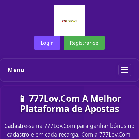
Login
Registrar-se
Menu
📱 777Lov.Com A Melhor
Plataforma de Apostas
Cadastre-se na 777Lov.Com para ganhar bônus no
cadastro e em cada recarga. Com a 777Lov.Com,