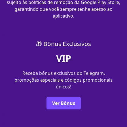
sujeito às políticas de remoção da Google Play Store,
garantindo que você sempre tenha acesso ao
aplicativo.
🎁 Bônus Exclusivos
VIP
Receba bônus exclusivos do Telegram,
promoções especiais e códigos promocionais
únicos!
Ver Bônus