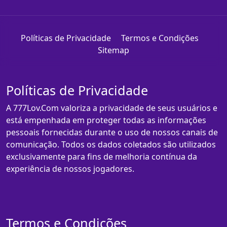
Políticas de Privacidade
Termos e Condições
Sitemap
Políticas de Privacidade
A 777Lov.Com valoriza a privacidade de seus usuários e
está empenhada em proteger todas as informações
pessoais fornecidas durante o uso de nossos canais de
comunicação. Todos os dados coletados são utilizados
exclusivamente para fins de melhoria contínua da
experiência de nossos jogadores.
Termos e Condições