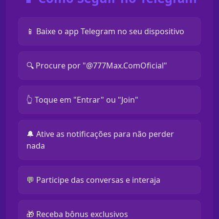
📱 Baixe o app Telegram no seu dispositivo
🔍 Procure por "@777Max.ComOficial"
👆 Toque em "Entrar" ou "Join"
🔔 Ative as notificações para não perder
nada
💬 Participe das conversas e interaja
🎁 Receba bônus exclusivos