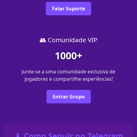
Falar Suporte
👥 Comunidade VIP
1000+
Junte-se a uma comunidade exclusiva de
jogadores e compartilhe experiências!
Entrar Grupo
📱 Como Seguir no Telegram