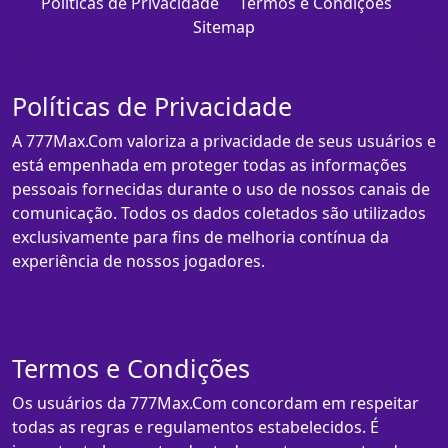
Políticas de Privacidade
Termos e Condições
Sitemap
Políticas de Privacidade
A 777Max.Com valoriza a privacidade de seus usuários e
está empenhada em proteger todas as informações
pessoais fornecidas durante o uso de nossos canais de
comunicação. Todos os dados coletados são utilizados
exclusivamente para fins de melhoria contínua da
experiência de nossos jogadores.
Termos e Condições
Os usuários da 777Max.Com concordam em respeitar
todas as regras e regulamentos estabelecidos. É