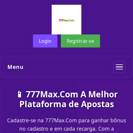
Login
Registrar-se
Menu
📱 777Max.Com A Melhor
Plataforma de Apostas
Cadastre-se na 777Max.Com para ganhar bônus
no cadastro e em cada recarga. Com a