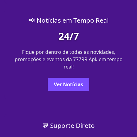
📢 Notícias em Tempo Real
24/7
Fique por dentro de todas as novidades,
promoções e eventos da 777RR Apk em tempo
real!
Ver Notícias
💬 Suporte Direto