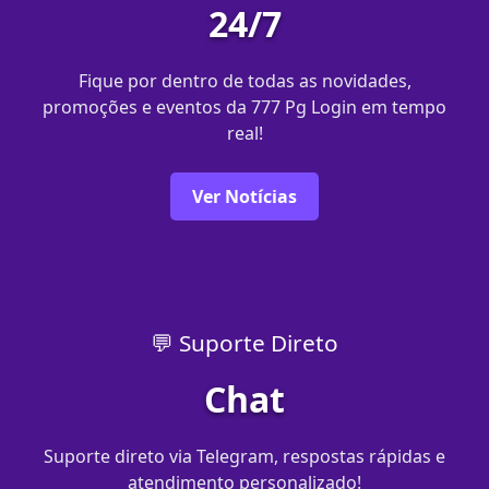
24/7
Fique por dentro de todas as novidades,
promoções e eventos da 777 Pg Login em tempo
real!
Ver Notícias
💬 Suporte Direto
Chat
Suporte direto via Telegram, respostas rápidas e
atendimento personalizado!