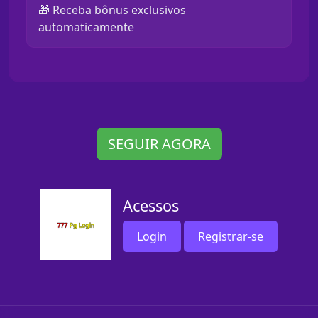
🎁 Receba bônus exclusivos
automaticamente
SEGUIR AGORA
Acessos
Login
Registrar-se