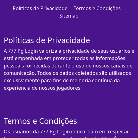
Políticas de Privacidade
Termos e Condições
Sitemap
Políticas de Privacidade
A 777 Pg Login valoriza a privacidade de seus usuários e
está empenhada em proteger todas as informações
pessoais fornecidas durante o uso de nossos canais de
comunicação. Todos os dados coletados são utilizados
exclusivamente para fins de melhoria contínua da
experiência de nossos jogadores.
Termos e Condições
Os usuários da 777 Pg Login concordam em respeitar