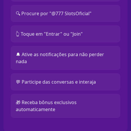
🔍 Procure por "@777 SlotsOficial"
👆 Toque em "Entrar" ou "Join"
🔔 Ative as notificações para não perder
nada
💬 Participe das conversas e interaja
🎁 Receba bônus exclusivos
automaticamente