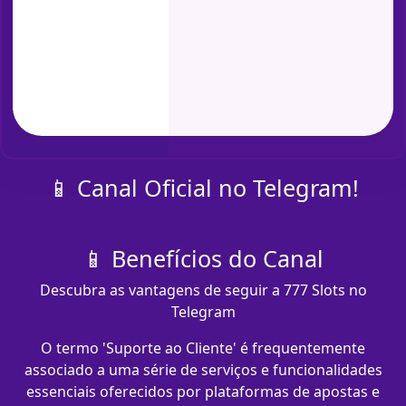
📱 Canal Oficial no Telegram!
📱 Benefícios do Canal
Descubra as vantagens de seguir a 777 Slots no
Telegram
O termo 'Suporte ao Cliente' é frequentemente
associado a uma série de serviços e funcionalidades
essenciais oferecidos por plataformas de apostas e