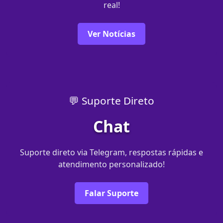
real!
Ver Notícias
💬 Suporte Direto
Chat
Suporte direto via Telegram, respostas rápidas e
atendimento personalizado!
Falar Suporte