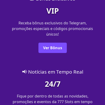
VIP
Receba bônus exclusivos do Telegram,
promoções especiais e códigos promocionais
únicos!
Ver Bônus
📢 Notícias em Tempo Real
24/7
Fique por dentro de todas as novidades,
promoções e eventos da 777 Slots em tempo