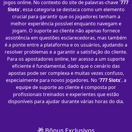
jogos online. No contexto do site de palavras-chave '
777
Slots
', essa categoria se destaca como um elemento
crucial para garantir que os jogadores tenham a
melhor experiência possível enquanto navegam e
jogam. O suporte ao cliente não apenas fornece
assistência em questões esclarecedoras, mas também
é a ponte entre a plataforma e os usuários, ajudando a
resolver problemas e a garantir a satisfação do cliente.
Para os apostadores online, ter acesso a um suporte
eficiente é fundamental, dado que o cenário das
apostas pode ser complexa e muitas vezes confuso,
especialmente para novos jogadores. No '
777 Slots
', a
equipe de suporte ao cliente é composta por
profissionais treinados e experientes que estão
disponíveis para ajudar durante várias horas do dia.
🎁 Bônus Exclusivos