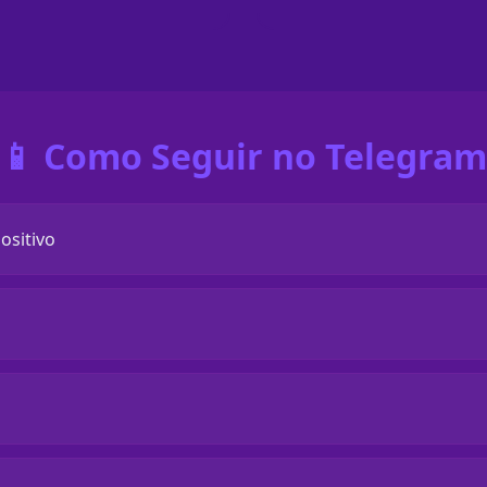
📱 Como Seguir no Telegram
ositivo