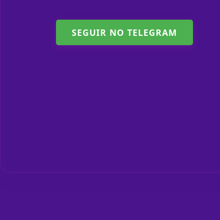
SEGUIR NO TELEGRAM