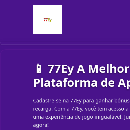
📱 77Ey A Melhor
Plataforma de A
Cadastre-se na 77Ey para ganhar bônus
recarga. Com a 77Ey, você tem acesso a
uma experiência de jogo inigualável. J
agora!