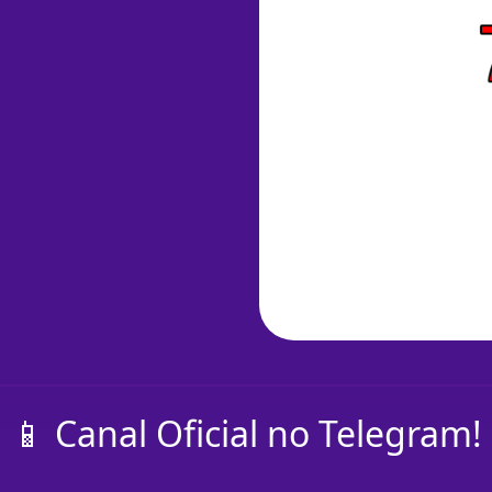
📱 Canal Oficial no Telegram!