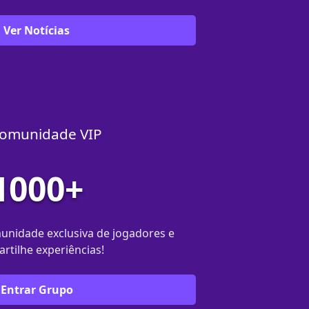
Ver Notícias
Comunidade VIP
1000+
unidade exclusiva de jogadores e
rtilhe experiências!
Entrar Grupo