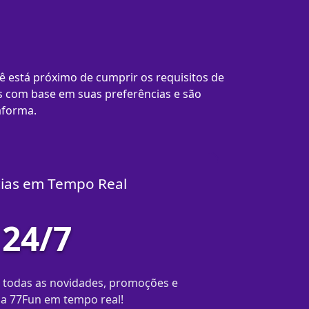
está próximo de cumprir os requisitos de
as com base em suas preferências e são
aforma.
cias em Tempo Real
24/7
e todas as novidades, promoções e
da 77Fun em tempo real!