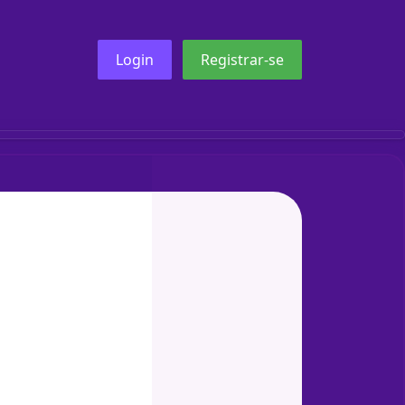
Login
Registrar-se