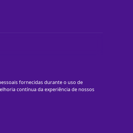
pessoais fornecidas durante o uso de
elhoria contínua da experiência de nossos