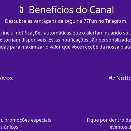
📱 Benefícios do Canal
Descubra as vantagens de seguir a 77Fun no Telegram
clui notificações automáticas que o alertam quando você 
 tornam disponíveis. Estas notificações são personalizad
adas para maximizar o valor que você recebe da nossa plat
sivos
📢 Notí
m, promoções especiais
Fique por dentro d
s únicos!
eventos 