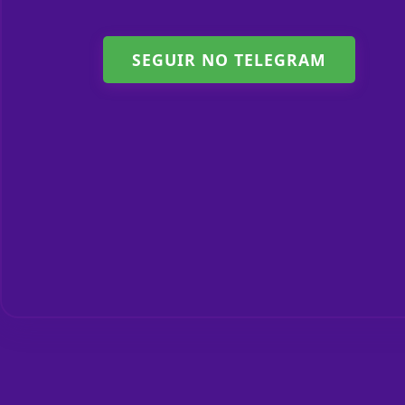
SEGUIR NO TELEGRAM