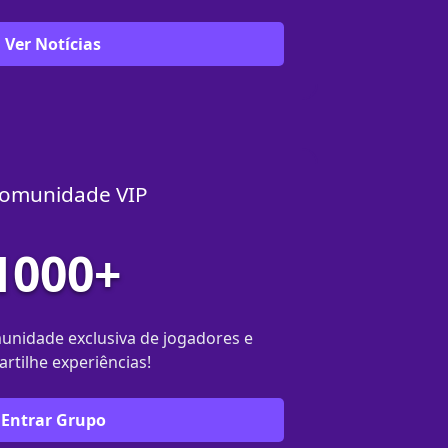
Ver Notícias
Comunidade VIP
1000+
unidade exclusiva de jogadores e
rtilhe experiências!
Entrar Grupo