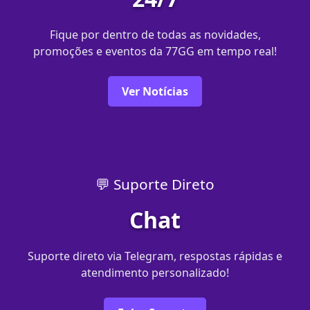
Fique por dentro de todas as novidades,
promoções e eventos da 77GG em tempo real!
Ver Notícias
💬 Suporte Direto
Chat
Suporte direto via Telegram, respostas rápidas e
atendimento personalizado!