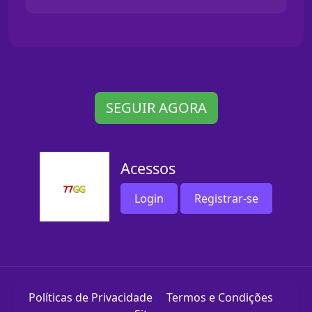
SEGUIR AGORA
Acessos
Login
Registrar-se
Políticas de Privacidade
Termos e Condições