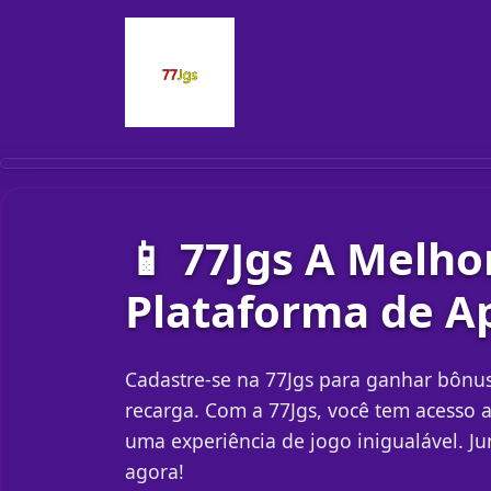
📱 77Jgs A Melho
Plataforma de A
Cadastre-se na 77Jgs para ganhar bônu
recarga. Com a 77Jgs, você tem acesso a
uma experiência de jogo inigualável. J
agora!