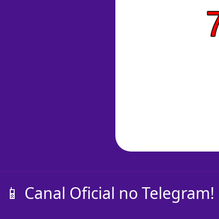
📱 Canal Oficial no Telegram!