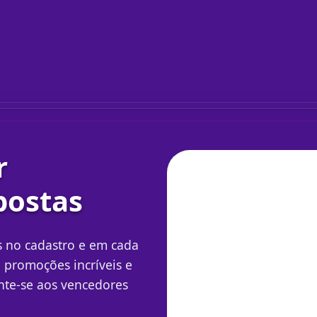
r
postas
s no cadastro e em cada
 promoções incríveis e
unte-se aos vencedores