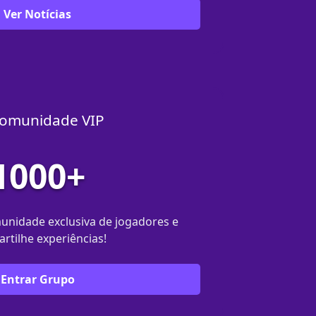
Ver Notícias
Comunidade VIP
1000+
unidade exclusiva de jogadores e
rtilhe experiências!
Entrar Grupo