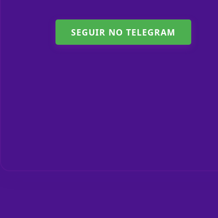
SEGUIR NO TELEGRAM