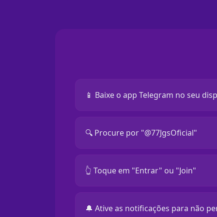
📱 Baixe o app Telegram no seu disp
🔍 Procure por "@77JgsOficial"
👆 Toque em "Entrar" ou "Join"
🔔 Ative as notificações para não p