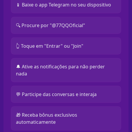
📱 Baixe o app Telegram no seu dispositivo
🔍 Procure por "@77QQOficial"
👆 Toque em "Entrar" ou "Join"
🔔 Ative as notificações para não perder
nada
💬 Participe das conversas e interaja
🎁 Receba bônus exclusivos
automaticamente