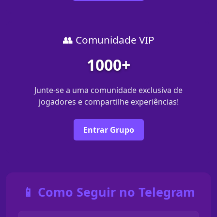
👥 Comunidade VIP
1000+
Junte-se a uma comunidade exclusiva de
jogadores e compartilhe experiências!
Entrar Grupo
📱 Como Seguir no Telegram