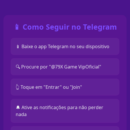
📱 Como Seguir no Telegram
📱 Baixe o app Telegram no seu dispositivo
🔍 Procure por "@79X Game VipOficial"
👆 Toque em "Entrar" ou "Join"
🔔 Ative as notificações para não perder
nada