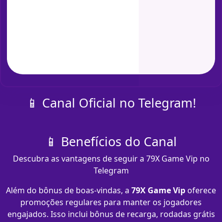
📱 Canal Oficial no Telegram!
📱 Benefícios do Canal
Descubra as vantagens de seguir a 79X Game Vip no
Telegram
Além do bônus de boas-vindas, a
79X Game Vip
oferece
promoções regulares para manter os jogadores
engajados. Isso inclui bônus de recarga, rodadas grátis