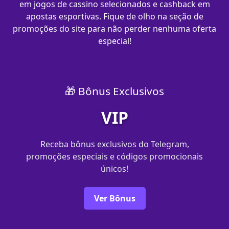
em jogos de cassino selecionados e cashback em
apostas esportivas. Fique de olho na seção de
promoções do site para não perder nenhuma oferta
especial!
🎁 Bônus Exclusivos
VIP
Receba bônus exclusivos do Telegram,
promoções especiais e códigos promocionais
únicos!
Ver Bônus