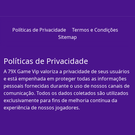
Políticas de Privacidade
Termos e Condições
Sitemap
Políticas de Privacidade
A 79X Game Vip valoriza a privacidade de seus usuários
e está empenhada em proteger todas as informações
pessoais fornecidas durante o uso de nossos canais de
comunicação. Todos os dados coletados são utilizados
exclusivamente para fins de melhoria contínua da
experiência de nossos jogadores.