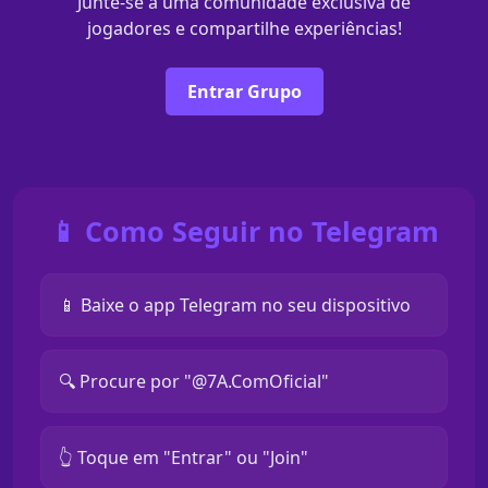
Junte-se a uma comunidade exclusiva de
jogadores e compartilhe experiências!
Entrar Grupo
📱 Como Seguir no Telegram
📱 Baixe o app Telegram no seu dispositivo
🔍 Procure por "@7A.ComOficial"
👆 Toque em "Entrar" ou "Join"