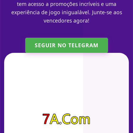
tem acesso a promoções incríveis e uma
experiência de jogo inigualável. Junte-se aos
vencedores agora!
SEGUIR NO TELEGRAM