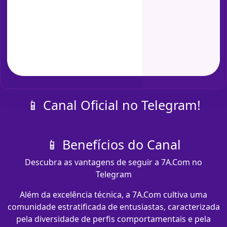
📱 Canal Oficial no Telegram!
📱 Benefícios do Canal
Descubra as vantagens de seguir a 7A.Com no
Telegram
Além da excelência técnica, a 7A.Com cultiva uma
comunidade estratificada de entusiastas, caracterizada
pela diversidade de perfis comportamentais e pela