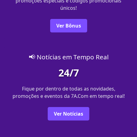
promoções especiais e códigos promocionais
únicos!
Ver Bônus
📢 Notícias em Tempo Real
24/7
Fique por dentro de todas as novidades,
promoções e eventos da 7A.Com em tempo real!
Ver Notícias