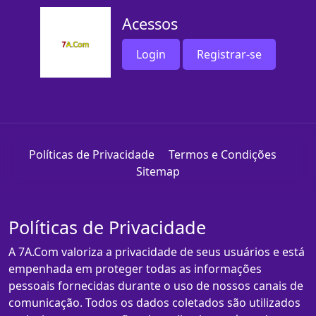
Acessos
Login
Registrar-se
Políticas de Privacidade
Termos e Condições
Sitemap
Políticas de Privacidade
A 7A.Com valoriza a privacidade de seus usuários e está
empenhada em proteger todas as informações
pessoais fornecidas durante o uso de nossos canais de
comunicação. Todos os dados coletados são utilizados