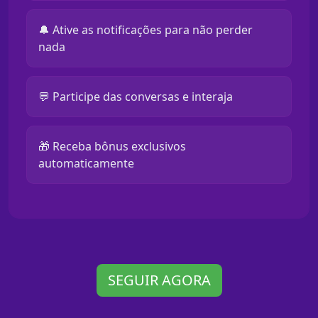
🔔 Ative as notificações para não perder
nada
💬 Participe das conversas e interaja
🎁 Receba bônus exclusivos
automaticamente
SEGUIR AGORA