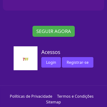
SEGUIR AGORA
Acessos
Login
Registrar-se
Políticas de Privacidade
Termos e Condições
Sitemap