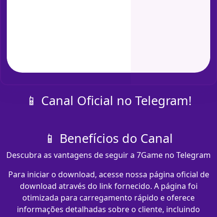
📱 Canal Oficial no Telegram!
📱 Benefícios do Canal
Descubra as vantagens de seguir a 7Game no Telegram
Para iniciar o download, acesse nossa página oficial de
download através do link fornecido. A página foi
otimizada para carregamento rápido e oferece
informações detalhadas sobre o cliente, incluindo