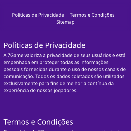
Políticas de Privacidade
Termos e Condições
Sitemap
Políticas de Privacidade
A 7Game valoriza a privacidade de seus usuários e está
empenhada em proteger todas as informações
pessoais fornecidas durante o uso de nossos canais de
comunicação. Todos os dados coletados são utilizados
exclusivamente para fins de melhoria contínua da
experiência de nossos jogadores.
Termos e Condições