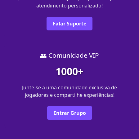
atendimento personalizado!
Falar Suporte
👥 Comunidade VIP
1000+
Junte-se a uma comunidade exclusiva de
jogadores e compartilhe experiências!
Entrar Grupo