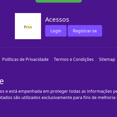
Acessos
Login
Registrar-se
Políticas de Privacidade
Termos e Condições
Sitemap
de
rios e está empenhada em proteger todas as informações p
tados são utilizados exclusivamente para fins de melhoria