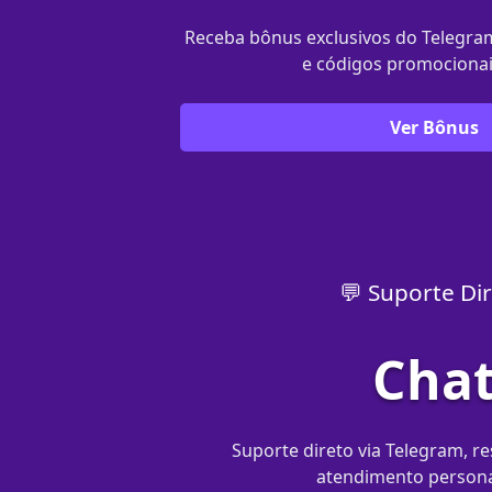
Receba bônus exclusivos do Telegra
e códigos promocionai
Ver Bônus
💬 Suporte Di
Cha
Suporte direto via Telegram, r
atendimento persona