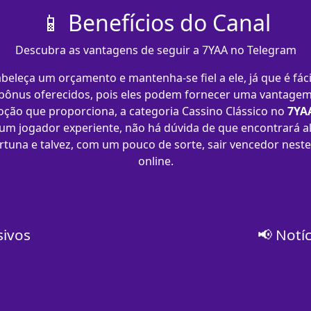
📱 Benefícios do Canal
Descubra as vantagens de seguir a 7YAA no Telegram
eleça um orçamento e mantenha-se fiel a ele, já que é fácil
ônus oferecidos, pois eles podem fornecer uma vantagem 
oção que proporciona, a categoria Cassino Clássico no
7YA
um jogador experiente, não há dúvida de que encontrará a
 fortuna e talvez, com um pouco de sorte, sair vencedor ne
online.
sivos
📢 Notí