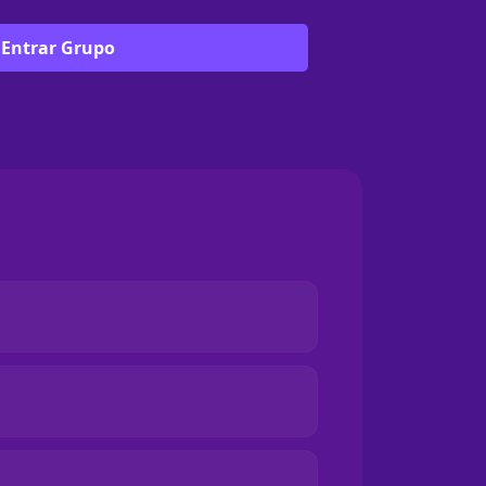
Entrar Grupo