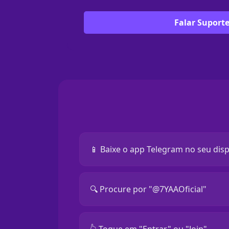
Falar Suport
📱 Baixe o app Telegram no seu disp
🔍 Procure por "@7YAAOficial"