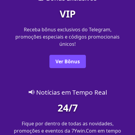
VIP
Receba bônus exclusivos do Telegram,
promoções especiais e códigos promocionais
únicos!
Ver Bônus
📢 Notícias em Tempo Real
24/7
Fique por dentro de todas as novidades,
promoções e eventos da 7Ywin.Com em tempo