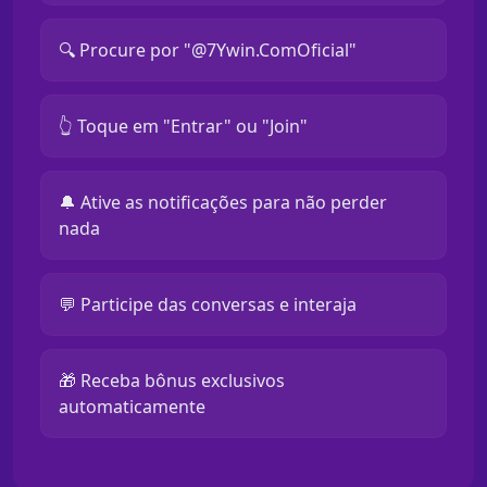
🔍 Procure por "@7Ywin.ComOficial"
👆 Toque em "Entrar" ou "Join"
🔔 Ative as notificações para não perder
nada
💬 Participe das conversas e interaja
🎁 Receba bônus exclusivos
automaticamente