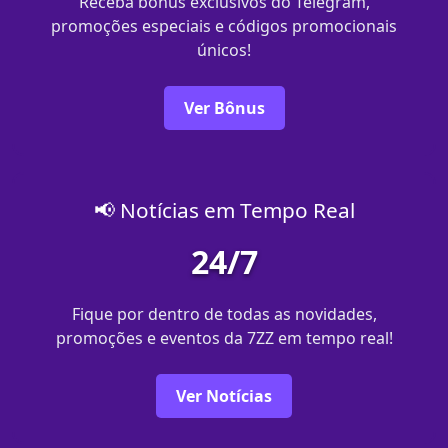
Receba bônus exclusivos do Telegram,
promoções especiais e códigos promocionais
únicos!
Ver Bônus
📢 Notícias em Tempo Real
24/7
Fique por dentro de todas as novidades,
promoções e eventos da 7ZZ em tempo real!
Ver Notícias