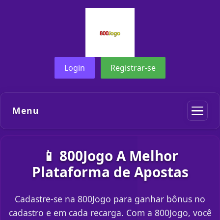
Login
Registrar-se
Menu
📱 800Jogo A Melhor
Plataforma de Apostas
Cadastre-se na 800Jogo para ganhar bônus no
cadastro e em cada recarga. Com a 800Jogo, você