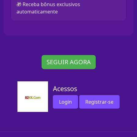
🎁 Receba bônus exclusivos
automaticamente
SEGUIR AGORA
Acessos
Login
Registrar-se