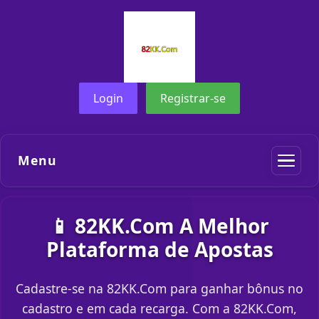
Login
Registrar-se
Menu
📱 82KK.Com A Melhor
Plataforma de Apostas
Cadastre-se na 82KK.Com para ganhar bônus no
cadastro e em cada recarga. Com a 82KK.Com,