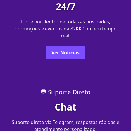
24/7
Fique por dentro de todas as novidades,
promoções e eventos da 82KK.Com em tempo
real!
Ver Notícias
💬 Suporte Direto
Chat
Suporte direto via Telegram, respostas rápidas e
atendimento personalizado!