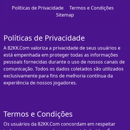
Políticas de Privacidade
Termos e Condições
Sitemap
Políticas de Privacidade
A 82KK.Com valoriza a privacidade de seus usuários e
está empenhada em proteger todas as informações
pessoais fornecidas durante o uso de nossos canais de
comunicação. Todos os dados coletados são utilizados
exclusivamente para fins de melhoria contínua da
experiência de nossos jogadores.
Termos e Condições
Os usuários da 82KK.Com concordam em respeitar