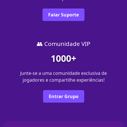
Falar Suporte
👥 Comunidade VIP
1000+
Junte-se a uma comunidade exclusiva de
jogadores e compartilhe experiências!
Entrar Grupo