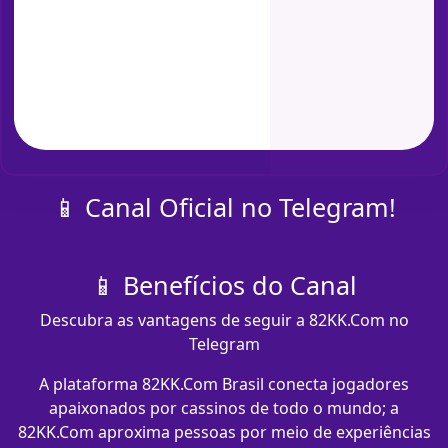
📱 Canal Oficial no Telegram!
📱 Benefícios do Canal
Descubra as vantagens de seguir a 82KK.Com no
Telegram
A plataforma 82KK.Com Brasil conecta jogadores
apaixonados por cassinos de todo o mundo; a
82KK.Com aproxima pessoas por meio de experiências