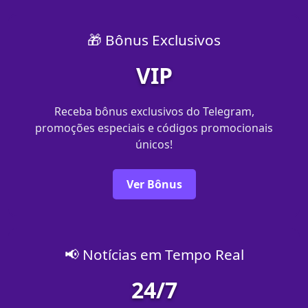
🎁 Bônus Exclusivos
VIP
Receba bônus exclusivos do Telegram,
promoções especiais e códigos promocionais
únicos!
Ver Bônus
📢 Notícias em Tempo Real
24/7