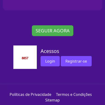
SEGUIR AGORA
Acessos
Login
Registrar-se
Políticas de Privacidade
Termos e Condições
Sitemap