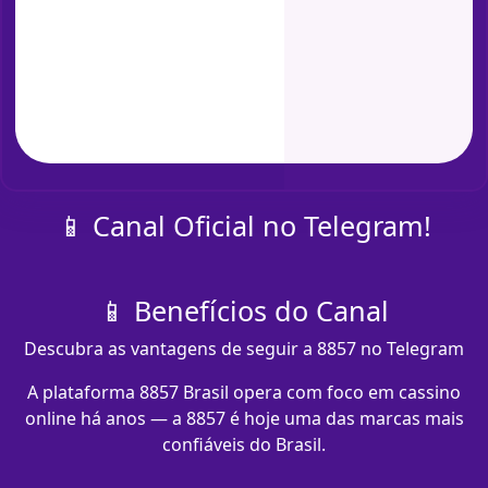
📱 Canal Oficial no Telegram!
📱 Benefícios do Canal
Descubra as vantagens de seguir a 8857 no Telegram
A plataforma 8857 Brasil opera com foco em cassino
online há anos — a 8857 é hoje uma das marcas mais
confiáveis do Brasil.