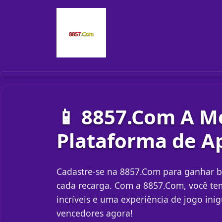
📱 8857.Com A M
Plataforma de A
Cadastre-se na 8857.Com para ganhar 
cada recarga. Com a 8857.Com, você t
incríveis e uma experiência de jogo inig
vencedores agora!