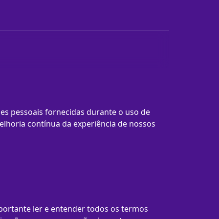
es pessoais fornecidas durante o uso de
elhoria contínua da experiência de nossos
ortante ler e entender todos os termos