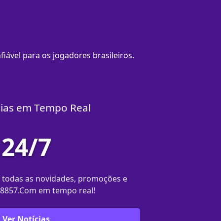
ável para os jogadores brasileiros.
cias em Tempo Real
24/7
e todas as novidades, promoções e
 8857.Com em tempo real!
Ver Notícias