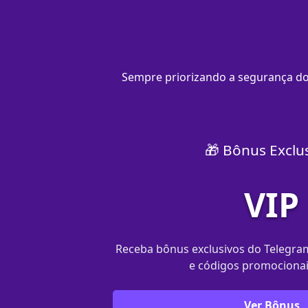
Sempre priorizando a segurança dos
🎁 Bônus Exclu
VIP
Receba bônus exclusivos do Telegra
e códigos promocionai
Ver Bônus