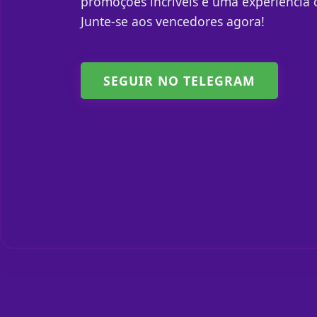
promoções incríveis e uma experiência d
Junte-se aos vencedores agora!
SEGUIR NO TELEGRAM