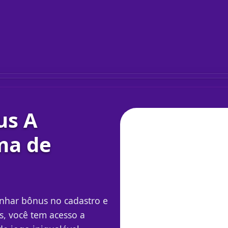
us A
ma de
nhar bônus no cadastro e
, você tem acesso a