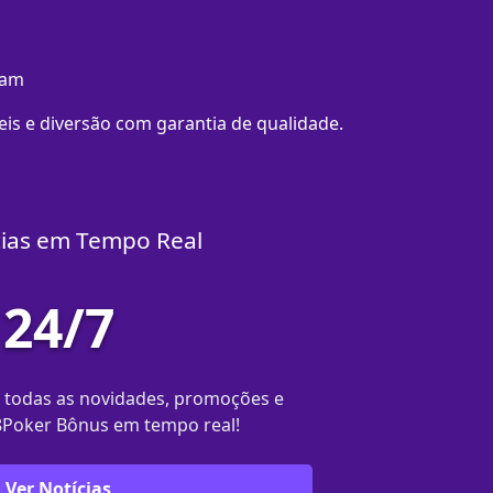
ram
is e diversão com garantia de qualidade.
cias em Tempo Real
24/7
e todas as novidades, promoções e
8Poker Bônus em tempo real!
Ver Notícias