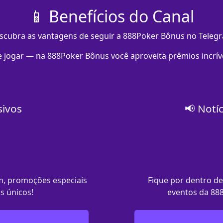
📱 Benefícios do Canal
scubra as vantagens de seguir a 888Poker Bônus no Teleg
 jogar — na 888Poker Bônus você aproveita prêmios incríve
sivos
📢 Notí
m, promoções especiais
Fique por dentro d
s únicos!
eventos da 88