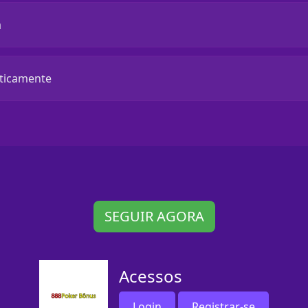
a
aticamente
SEGUIR AGORA
Acessos
Login
Registrar-se