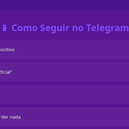
📱 Como Seguir no Telegram
ositivo
icial"
erder nada