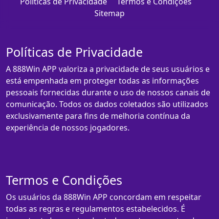
Políticas de Privacidade
Termos e Condições
Sitemap
Políticas de Privacidade
A 888Win APP valoriza a privacidade de seus usuários e
está empenhada em proteger todas as informações
pessoais fornecidas durante o uso de nossos canais de
comunicação. Todos os dados coletados são utilizados
exclusivamente para fins de melhoria contínua da
experiência de nossos jogadores.
Termos e Condições
Os usuários da 888Win APP concordam em respeitar
todas as regras e regulamentos estabelecidos. É