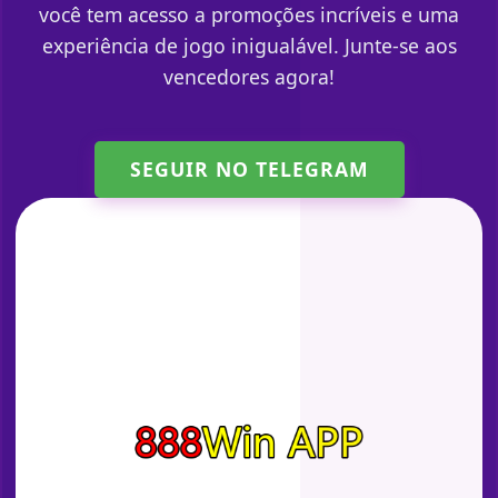
você tem acesso a promoções incríveis e uma
experiência de jogo inigualável. Junte-se aos
vencedores agora!
SEGUIR NO TELEGRAM