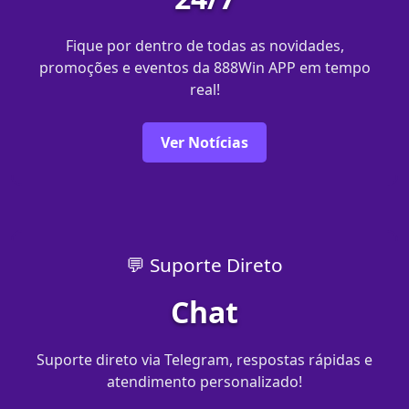
Fique por dentro de todas as novidades,
promoções e eventos da 888Win APP em tempo
real!
Ver Notícias
💬 Suporte Direto
Chat
Suporte direto via Telegram, respostas rápidas e
atendimento personalizado!