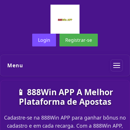
Login
Registrar-se
Menu
📱 888Win APP A Melhor
Plataforma de Apostas
Cadastre-se na 888Win APP para ganhar bônus no
cadastro e em cada recarga. Com a 888Win APP,