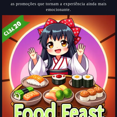
as promoções que tornam a experiência ainda mais
emocionante.