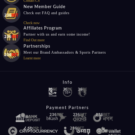
Contact CS
New Member Guide
Check out FAQ and guides
Check now
Affiliates Program
Partner with us and earn some income!
Find Out more
Partnerships
Meet our Brand Ambassadors & Sports Partners
Learnt more
Info
Payment Partners