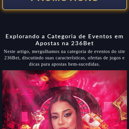
Explorando a Categoria de Eventos em
Apostas na 236Bet
Neste artigo, mergulhamos na categoria de eventos do site
236Bet, discutindo suas características, ofertas de jogos e
dicas para apostas bem-sucedidas.